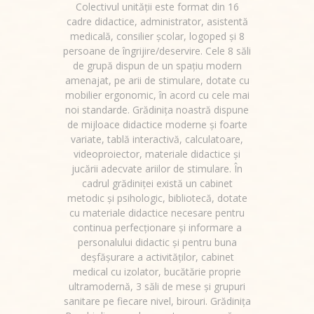
Colectivul unității este format din 16
cadre didactice, administrator, asistentă
medicală, consilier școlar, logoped și 8
persoane de îngrijire/deservire. Cele 8 săli
de grupă dispun de un spațiu modern
amenajat, pe arii de stimulare, dotate cu
mobilier ergonomic, în acord cu cele mai
noi standarde. Grădinița noastră dispune
de mijloace didactice moderne și foarte
variate, tablă interactivă, calculatoare,
videoproiector, materiale didactice şi
jucării adecvate ariilor de stimulare. În
cadrul grădiniței există un cabinet
metodic şi psihologic, bibliotecă, dotate
cu materiale didactice necesare pentru
continua perfecționare și informare a
personalului didactic şi pentru buna
deşfăşurare a activităţilor, cabinet
medical cu izolator, bucătărie proprie
ultramodernă, 3 săli de mese și grupuri
sanitare pe fiecare nivel, birouri. Grădinița