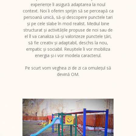
experienţe îi asigură adaptarea la noul
-- Grupa Ursuleții PJ
context. Noi îi oferim sprijin să se perceapă ca
persoană unică, să-şi descopere punctele tari
-- Grupa Veverițele PJ
şi pe cele slabe în mod realist. Mediul bine
structurat şi activităţile propuse de noi sau de
-- Grupa Vrăbiuțele PJ
el îl va canaliza să-şi valorizeze punctele ţări,
să fie creativ şi adaptabil, deschis la nou,
-- Galerie Sediul Central
empatic şi sociabil. Reuşitele îi vor mobiliza
energia şi-i vor modela caracterul.
Structura 2
Pe scurt vom veghea zi de zi ca omuleţul să
-- Grupa Albinuțele S2
devină OM.
-- Grupa Bobocii S2
-- Grupa Fluturașii S2
-- Grupa Mămăruțele S2
-- Galerie Structura 2
Proiecte