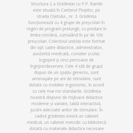
Structura 2 a Grădiniței cu P.P. Bambi
este situată în Cartierul Plopilor, pe
strada Oțetului , nr. 3. Grădinița
funcționează cu 4 grupe de preșcolari în
regim de program prelungit, cu predare în
limba română, cumulând în jur de 100
preșcolari. Colectivul unității este format
din opt cadre didactice, administrator,
asistentă medicală, consilier școlar,
logoped și cinci persoane de
îngrijire/deservire. Cele 4 săli de grupă
dispun de un spațiu generos, sunt
amenajate pe arii de stimulare, sunt
dotate cu mobilier ergonomic, în acord
cu cele mai noi standarde. Grădinița
noastră dispune de mijloace didactice
moderne și variate, tablă interactivă,
jucării adecvate ariilor de stimulare. În
cadrul grădiniței există un cabinet
medical, un cabinet metodic cu bibliotecă
dotată cu materiale didactice necesare