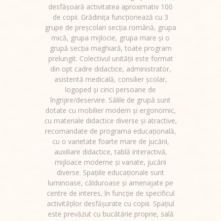
desfășoară activitatea aproximativ 100
de copii. Grădinița funcționează cu 3
grupe de preșcolari secția română, grupa
mică, grupa mijlocie, grupa mare și o
grupă secția maghiară, toate program
prelungit. Colectivul unității este format
din opt cadre didactice, administrator,
asistentă medicală, consilier școlar,
logoped și cinci persoane de
îngrijire/deservire. Sălile de grupă sunt
dotate cu mobilier modern și ergonomic,
cu materiale didactice diverse şi atractive,
recomandate de programa educațională,
cu o varietate foarte mare de jucării,
auxiliare didactice, tablă interactivă,
mijloace moderne şi variate, jucării
diverse. Spațiile educaționale sunt
luminoase, călduroase și amenajate pe
centre de interes, în funcție de specificul
activităților desfășurate cu copiii. Spațiul
este prevăzut cu bucătărie proprie, sală