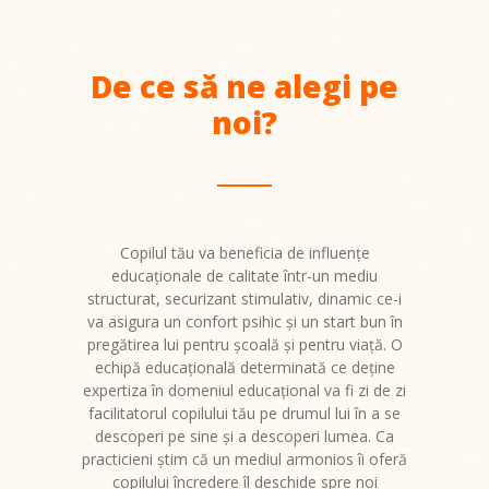
-- Personalul administrativ
-- Cadre didactice
De ce să ne alegi pe
-- Personal nedidactic
noi?
---- Sediul Central
---- Structura 2
Sediul Central
Copilul tău va beneficia de influenţe
educaţionale de calitate într-un mediu
-- Grupa Albinuțele PJ
structurat, securizant stimulativ, dinamic ce-i
va asigura un confort psihic şi un start bun în
-- Grupa Floricelele (Virágocskák) PJ
pregătirea lui pentru şcoală şi pentru viaţă. O
echipă educaţională determinată ce deţine
-- Grupa Fluturașii PJ
expertiza în domeniul educaţional va fi zi de zi
facilitatorul copilului tău pe drumul lui în a se
-- Grupa Iepurașii (Nyuszikák) PJ
descoperi pe sine şi a descoperi lumea. Ca
practicieni ştim că un mediul armonios îi oferă
-- Grupa Mămăruțele PJ
copilului încredere îl deschide spre noi