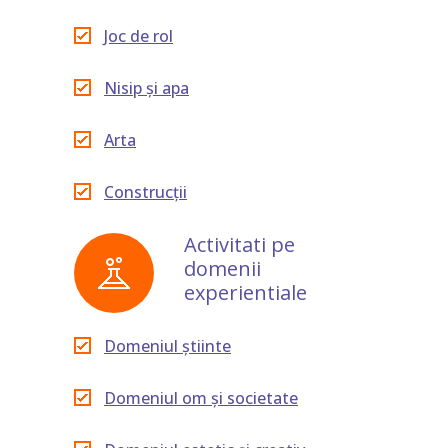
Joc de rol
Nisip și apa
Arta
Construcții
Activitati pe
domenii
experientiale
Domeniul știinte
Domeniul om și societate