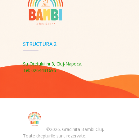
STRUCTURA 2
Str.Oţetului nr.3, Cluj-Napoca,
Tel: 0264431695
©2026. Gradinita Bambi Cluj.
Toate drepturile sunt rezervate.