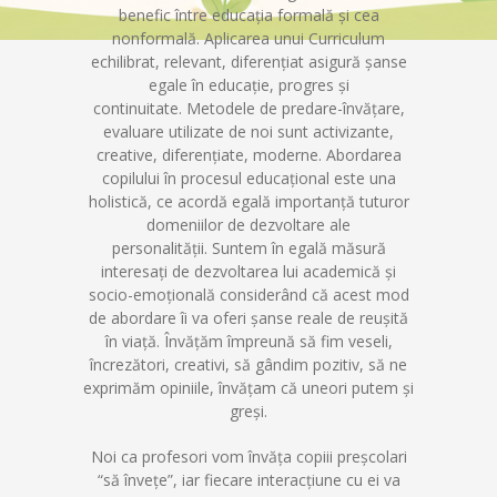
benefic între educaţia formală şi cea
nonformală. Aplicarea unui Curriculum
echilibrat, relevant, diferenţiat asigură şanse
egale în educaţie, progres şi
continuitate. Metodele de predare-învăţare,
evaluare utilizate de noi sunt activizante,
creative, diferenţiate, moderne. Abordarea
copilului în procesul educaţional este una
holistică, ce acordă egală importanţă tuturor
domeniilor de dezvoltare ale
personalităţii. Suntem în egală măsură
interesaţi de dezvoltarea lui academică şi
socio-emoţională considerând că acest mod
de abordare îi va oferi şanse reale de reuşită
în viaţă. Învăţăm împreună să fim veseli,
încrezători, creativi, să gândim pozitiv, să ne
exprimăm opiniile, învăţam că uneori putem şi
greşi.
Noi ca profesori vom învăţa copiii preşcolari
“să înveţe”, iar fiecare interacţiune cu ei va