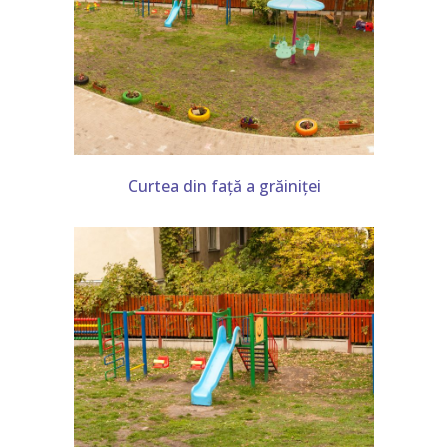
-- Grupa Ursuleții PJ
-- Grupa Veverițele PJ
-- Grupa Vrăbiuțele PJ
-- Galerie Sediul Central
Curtea din față a grăiniței
Structura 2
-- Grupa Albinuțele S2
-- Grupa Bobocii S2
-- Grupa Fluturașii S2
-- Grupa Mămăruțele S2
-- Galerie Structura 2
Proiecte