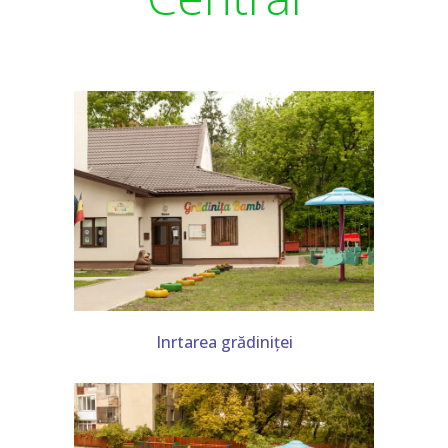
-- Personalul administrativ
-- Cadre didactice
-- Personal nedidactic
---- Sediul Central
---- Structura 2
Sediul Central
-- Grupa Albinuțele PJ
-- Grupa Floricelele (Virágocskák) PJ
Inrtarea grădiniței
-- Grupa Fluturașii PJ
-- Grupa Iepurașii (Nyuszikák) PJ
-- Grupa Mămăruțele PJ