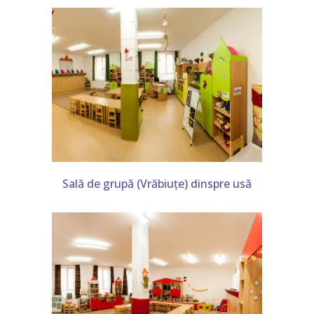
Sală de grupă (Vrăbiuțe) dinspre usă