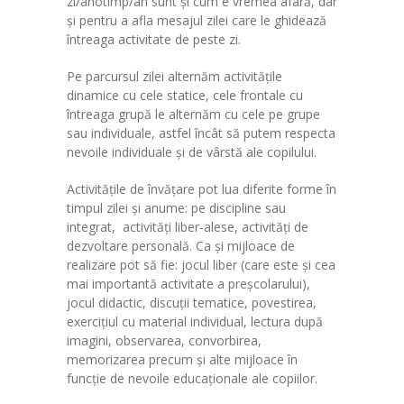
zi/anotimp/an sunt şi cum e vremea afară, dar
-- Grupa Ursuleții PJ
şi pentru a afla mesajul zilei care le ghidează
întreaga activitate de peste zi.
-- Grupa Veverițele PJ
Pe parcursul zilei alternăm activităţile
-- Grupa Vrăbiuțele PJ
dinamice cu cele statice, cele frontale cu
întreaga grupă le alternăm cu cele pe grupe
-- Galerie Sediul Central
sau individuale, astfel încât să putem respecta
nevoile individuale şi de vârstă ale copilului.
Structura 2
Activităţile de învăţare pot lua diferite forme în
-- Grupa Albinuțele S2
timpul zilei şi anume: pe discipline sau
integrat, activităţi liber-alese, activităţi de
-- Grupa Bobocii S2
dezvoltare personală. Ca şi mijloace de
realizare pot să fie: jocul liber (care este şi cea
-- Grupa Fluturașii S2
mai importantă activitate a preşcolarului),
jocul didactic, discuţii tematice, povestirea,
-- Grupa Mămăruțele S2
exerciţiul cu material individual, lectura după
imagini, observarea, convorbirea,
-- Galerie Structura 2
memorizarea precum şi alte mijloace în
funcţie de nevoile educaţionale ale copiilor.
Proiecte