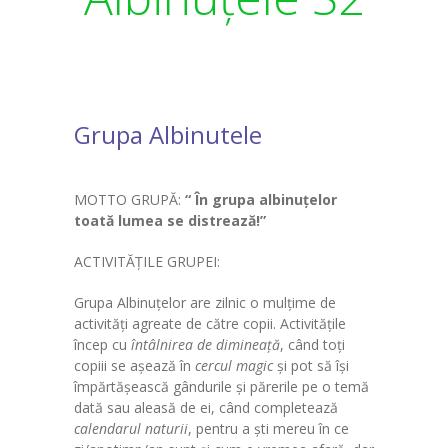
-- Personalul administrativ
-- Cadre didactice
-- Personal nedidactic
Grupa Albinutele
---- Sediul Central
---- Structura 2
MOTTO GRUPĂ:
“ În grupa albinuţelor
Sediul Central
toată lumea se distrează!”
-- Grupa Albinuțele PJ
ACTIVITĂŢILE GRUPEI:
-- Grupa Floricelele (Virágocskák) PJ
Grupa Albinuţelor are zilnic o mulţime de
activităţi agreate de către copii. Activităţile
-- Grupa Fluturașii PJ
încep cu
întâlnirea de dimineaţă
, când toţi
copiii se aşează în
cercul magic
şi pot să îşi
-- Grupa Iepurașii (Nyuszikák) PJ
împărtăşească gândurile şi părerile pe o temă
dată sau aleasă de ei, când completează
-- Grupa Mămăruțele PJ
calendarul naturii
, pentru a şti mereu în ce