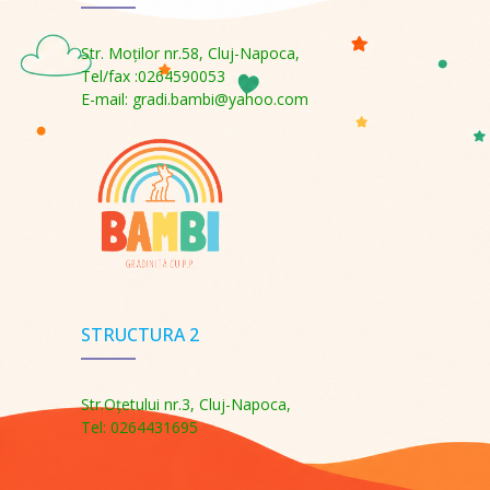
Str. Moţilor nr.58, Cluj-Napoca,
Tel/fax :0264590053
E-mail: gradi.bambi@yahoo.com
STRUCTURA 2
Str.Oţetului nr.3, Cluj-Napoca,
Tel: 0264431695