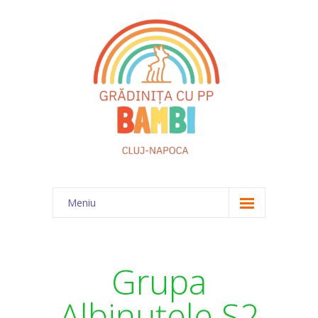
Meniu
Acasă
Despre noi
Grupa
Echipa
Albinuțele S2