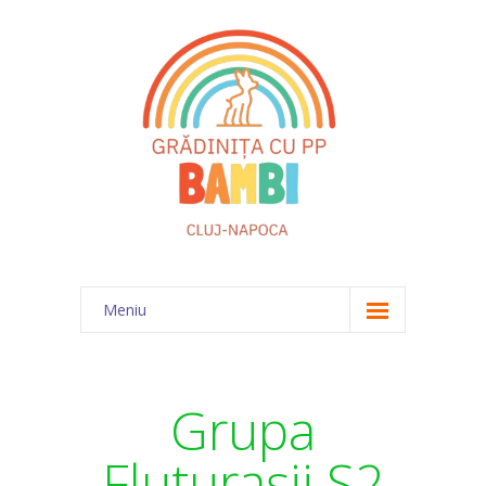
Meniu
Acasă
Despre noi
Grupa
Echipa
Fluturașii S2