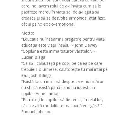
care, noi avem rolul de a-i învăța cum să le
păstreze mereu în viața sa, de a-i ajuta să
crească și să se dezvolte armonios, atât fizic,
cât și psiho-socio-emoțional.
Motto:
“Educația nu înseamnă pregătire pentru viață;
educația este viață însăși.” – John Dewey
“Copilăria este inima tuturor vârstelor.”–
Lucian Blaga
“Ca să-l călăuzești pe copil pe calea pe care
trebuie s-o urmeze, călătorește tu mai întâi pe
ea.” Josh Billings
“Există locuri în inimă despre care nici măcar
nu știi că există până când nu iubești un
copil.”– Anne Lamot
“Permiteți-le copiilor să fie fericiți în felul lor,
căci ce altă modalitate mai bună vor găsi? “–
Samuel Johnson