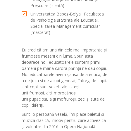
Preșcolar (licență)
Universitatea Babeș-Bolyai, Facultatea
de Psihologie şi Ştiinţe ale Educaţiei,
Specializarea Management curricular
(masterat)
Eu cred că am una din cele mai importante și
frumoase meserii din lume. Spun asta
deoarece noi, educatoarele suntem primii
oameni pe mâna cărora părinții ne dau copiii.
Noi educatoarele avem șansa de a educa, de
a ne juca și de a iubi generații întregi de copii.
Unii copii sunt veseli, alții isteți,
unii frumoși, alții morocănoși,
unii pupăcioși, alții mofturoși, zeci și sute de
copii diferiți.
Sunt o persoană veselă, îmi place baletul și
muzica clasică, motiv pentru care activez ca
și voluntar din 2016 la Opera Națională