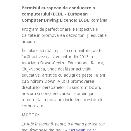
Permisul european de conducere a
computerului
(ECDL – European
Computer Driving Licence)
ECDL România
Program de perfecţionare: Perspective III.
Calitate în promovarea dezvoltării şi educaţiei
timpurii.
Îmi place să mă implic în comunitate, astfel
încât activez ca și voluntar din 2013 la
Asociaţia Down-Centrul Educaţional Raluca,
Cluj-Napoca, unde desfăşor activităţi
educative, artistice cu adulţii de peste 18 ani
cu Sindrom Down. Ajut la promovarea
drepturilor persoanelor cu sindrom Down,
precum și conștientizarea celor din jur
referitor la importanța includerii acestora în
comunitate.
MOTTO:
„A iubi înseamnă, poate, a lumina partea cea
mai frumoasă din noi.”
–
Octavian Paler