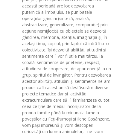
această perioadă are loc dezvoltarea
-- Proiecte eTwinning
puternică a limbajului, se pun bazele
operaţiilor gândirii (sinteză, analiză,
Galerie
abstractizare, generalizare, comparaţie) prin
acţiune nemijlocită cu obiectele se dezvoltă
Contact
gândirea, memoria, atenţia, imaginaţia şi, în
acelaşi timp, copilul, prin faptul că intră într-o
Informații utile
colectivitate, îşi dezvoltă abilităţi, atitudini şi
sentimente care îi vor fi utile mai târziu, la
şcoală: sentimente de prietenie, respect,
atitudinea de cooperare, de apartenenţă la un
grup, spiritul de învingător. Pentru dezvoltarea
acestor abilităţi, atitudini şi sentimente ne-am
propus ca în acest an să desfăşurăm diverse
proiecte tematice dar şi activităţi
extracurriculare care să îi familiarizeze cu tot
ceea ce ţine de mediul inconjurator de la
propria familie până la minunata lume a
poveştilor cu Feţi-frumoşi şi Ilene Cosânzene,
vom păşi impreună şi vom descoperi
curiozităţi din lumea animalelor, ne vom