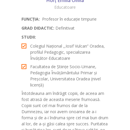
Horț Emilia Olivia
Educatoare
FUNCŢIA:
Profesor în educație timpurie
GRAD DIDACTIC:
Definitivat
STUDII:
Colegiul Național ,,Iosif Vulcan” Oradea,
profilul Pedagogic, specializarea
Învățător-Educatoare
Facultatea de Științe Socio-Umane,
Pedagogia Învățământului Primar și
Preșcolar, Universitatea Oradea (nivel
licență)
Întotdeauna am îndrăgit copiii, de aceea am
fost atrasă de aceasta meserie frumoasă.
Copiii sunt cel mai frumos dar de la
Dumnezeu, iar noi avem onoarea de a-i
forma și de a-i îndruma spre cel mai bun drum
al lor, de a-și găsi calea spre succes. Puritatea
și bunătatea lor, sunt doar câteva calități, pe