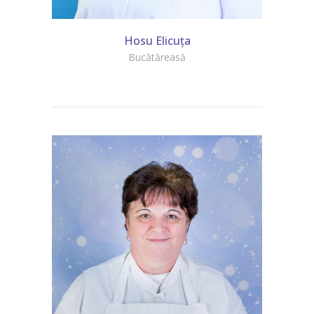
Hosu Elicuța
Bucătăreasă