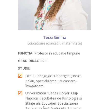
Tecsi Simina
Educatoare (concediu maternitate)
FUNCŢIA:
Profesor în educație timpurie
GRAD DIDACTIC:
I
STUDII:
Liceul Pedagogic “Gheorghe Șincai”,
Zalău, Specializarea Educatoare-
Învățătoare
Universitatea ”Babeș Bolyai” Cluj-
Napoca, Facultatea de Psihologie și
Științe ale Educației, Specializarea
Pedagogia Învățământului Primar și