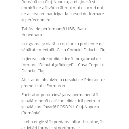
Română din Cluj-Napoca, ambițioasă și
dornică de a învăța cât mai multe lucruri noi,
de aceea am participat la cursuri de formare
și perfecționare:
Tabăra de performanță UBB, Baru
Hunedoara
Integrarea școlară a copiilor cu probleme de
sănătate mentală- Casa Corpului Didactic Cluj
Inițierea cadrelor didactice în programul de
formare “Debutul grădiniței” – Casa Corpului
Didactic Cluj
Atestat de absolvire a cursului de Prim ajutor
premedical – Formarom
Facilitator pentru învăţarea permanentă în
şcoală-o nouă calificare didactică pentru o
şcoală care învaţă! POSDRU, Cluj-Napoca
(România)
Limba engleză în predarea altor discipline, în
activități formale și nonformale