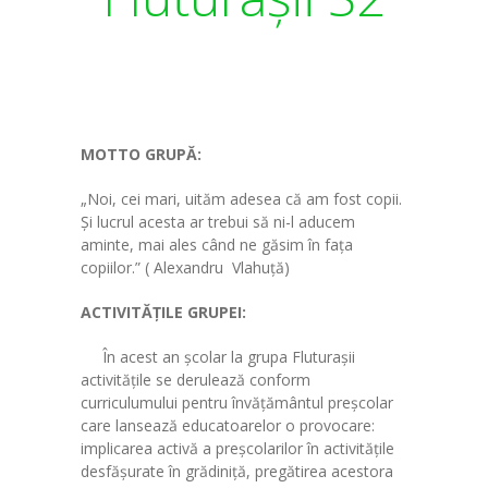
-- Personalul administrativ
-- Cadre didactice
-- Personal nedidactic
---- Sediul Central
MOTTO GRUPĂ:
---- Structura 2
„Noi, cei mari, uităm adesea că am fost copii.
Şi lucrul acesta ar trebui să ni-l aducem
Sediul Central
aminte, mai ales când ne găsim în faţa
copiilor.” ( Alexandru Vlahuţă)
-- Grupa Albinuțele PJ
ACTIVITĂŢILE GRUPEI:
-- Grupa Floricelele (Virágocskák) PJ
În acest an școlar la grupa Fluturaşii
-- Grupa Fluturașii PJ
activităţile se derulează conform
curriculumului pentru învăţământul preşcolar
-- Grupa Iepurașii (Nyuszikák) PJ
care lansează educatoarelor o provocare:
implicarea activă a preşcolarilor în activităţile
-- Grupa Mămăruțele PJ
desfăşurate în grădiniţă, pregătirea acestora