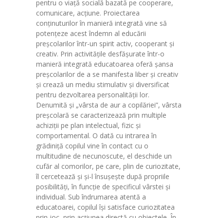
pentru o viaţă socială bazată pe cooperare,
-- Grupa Ursuleții PJ
comunicare, acţiune. Proiectarea
conţinuturilor în manieră integrată vine să
-- Grupa Veverițele PJ
potenţeze acest îndemn al educării
preşcolarilor într-un spirit activ, cooperant şi
-- Grupa Vrăbiuțele PJ
creativ. Prin activităţile desfăşurate într-o
manieră integrată educatoarea oferă şansa
-- Galerie Sediul Central
preşcolarilor de a se manifesta liber şi creativ
şi crează un mediu stimulativ şi diversificat
Structura 2
pentru dezvoltarea personalităţii lor.
Denumită şi „vârsta de aur a copilăriei”, vârsta
-- Grupa Albinuțele S2
preşcolară se caracterizează prin multiple
achiziţii pe plan intelectual, fizic şi
-- Grupa Bobocii S2
comportamental. O dată cu intrarea în
grădiniţă copilul vine în contact cu o
-- Grupa Fluturașii S2
multitudine de necunoscute, el deschide un
cufăr al comorilor, pe care, plin de curiozitate,
-- Grupa Mămăruțele S2
îl cercetează şi şi-l însuşeşte după propriile
posibilităţi, în funcţie de specificul vârstei şi
-- Galerie Structura 2
individual. Sub îndrumarea atentă a
educatoarei, copilul îşi satisface curiozitatea
Proiecte
prin joc, prin acţiunea directă cu obiectele. În