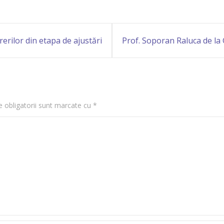
rerilor din etapa de ajustări
Prof. Soporan Raluca de la G
Conferința Națională eTwi
 obligatorii sunt marcate cu
*