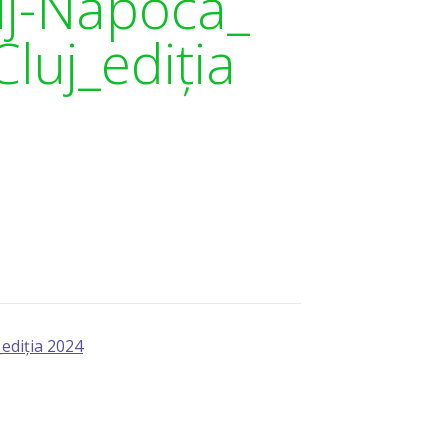
uj-Napoca_
luj_ediția
ediția 2024