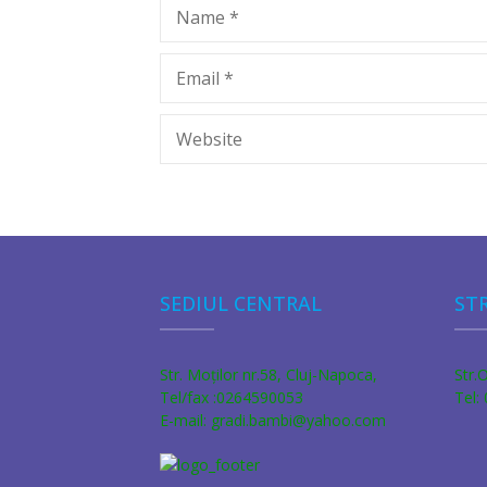
Name
*
Email
*
Website
SEDIUL CENTRAL
ST
Str. Moţilor nr.58, Cluj-Napoca,
Str.
Tel/fax :0264590053
Tel:
E-mail: gradi.bambi@yahoo.com