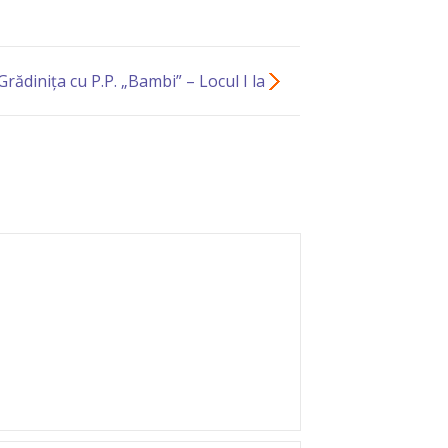
rădinița cu P.P. „Bambi” – Locul I la
nning