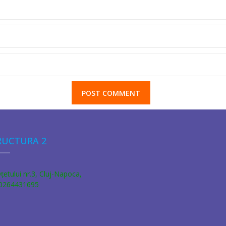
RUCTURA 2
Oţetului nr.3, Cluj-Napoca,
 0264431695