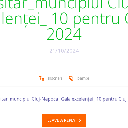
sitar_muncipiul Cl
lenței_ 10 pentru C
2024
21/10/2024
Înscrieri
bambi
itar_muncipiul Cluj-Napoca_ Gala excelenței_ 10 pentru Cluj_
LEAVE A REPLY